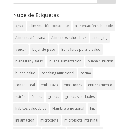
Nube de Etiquetas
agua
alimentación consciente
alimentación saludable
Alimentación sana
Alimentos saludables
antiaging
azúcar
bajar de peso
Beneficios para la salud
bienestar y salud
buena alimentación
buena nutrición
buena salud
coaching nutricional
cocina
comida real
embarazo
emociones
entrenamiento
estrés
fitness
grasas
grasas saludables
habitos saludables
Hambre emocional
hiit
inflamación
microbiota
microbiota intestinal