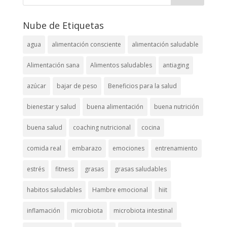
Nube de Etiquetas
agua
alimentación consciente
alimentación saludable
Alimentación sana
Alimentos saludables
antiaging
azúcar
bajar de peso
Beneficios para la salud
bienestar y salud
buena alimentación
buena nutrición
buena salud
coaching nutricional
cocina
comida real
embarazo
emociones
entrenamiento
estrés
fitness
grasas
grasas saludables
habitos saludables
Hambre emocional
hiit
inflamación
microbiota
microbiota intestinal