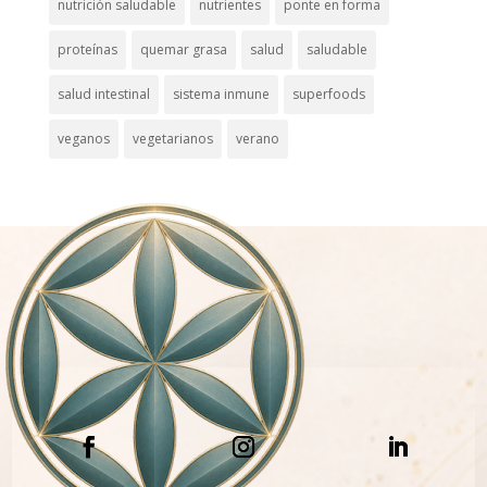
nutrición saludable
nutrientes
ponte en forma
proteínas
quemar grasa
salud
saludable
salud intestinal
sistema inmune
superfoods
veganos
vegetarianos
verano