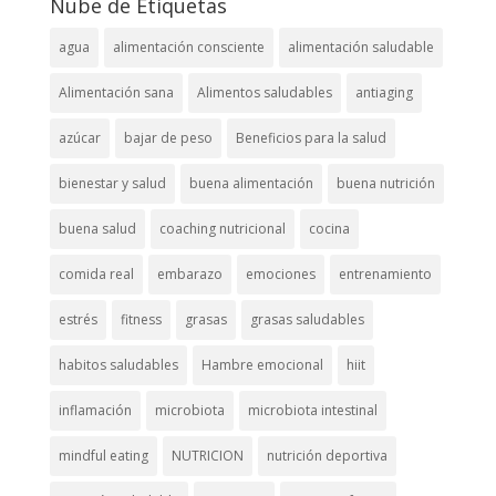
Nube de Etiquetas
agua
alimentación consciente
alimentación saludable
Alimentación sana
Alimentos saludables
antiaging
azúcar
bajar de peso
Beneficios para la salud
bienestar y salud
buena alimentación
buena nutrición
buena salud
coaching nutricional
cocina
comida real
embarazo
emociones
entrenamiento
estrés
fitness
grasas
grasas saludables
habitos saludables
Hambre emocional
hiit
inflamación
microbiota
microbiota intestinal
mindful eating
NUTRICION
nutrición deportiva