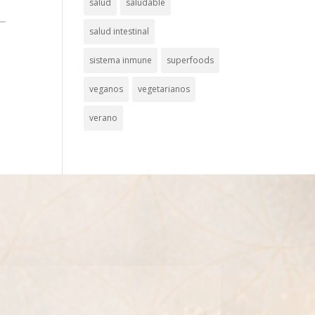
salud
saludable
salud intestinal
sistema inmune
superfoods
veganos
vegetarianos
verano