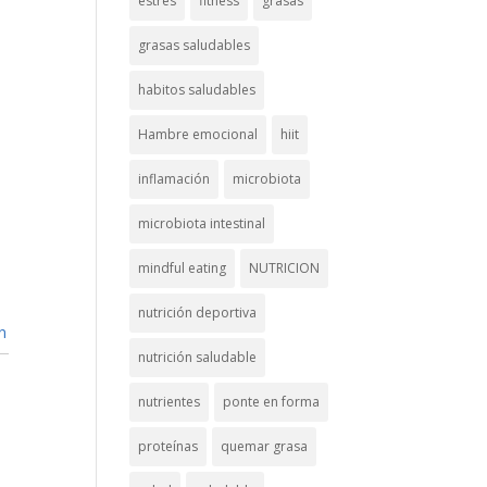
estrés
fitness
grasas
grasas saludables
habitos saludables
Hambre emocional
hiit
inflamación
microbiota
microbiota intestinal
mindful eating
NUTRICION
nutrición deportiva
n
nutrición saludable
nutrientes
ponte en forma
proteínas
quemar grasa