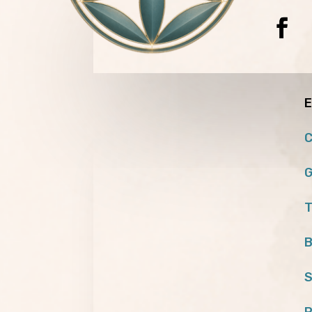
E
C
G
T
B
S
P