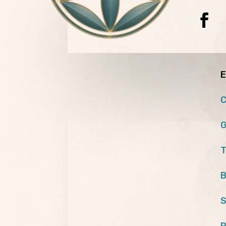
E
C
G
T
B
S
P