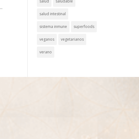
salud
saludable
salud intestinal
sistema inmune
superfoods
veganos
vegetarianos
verano