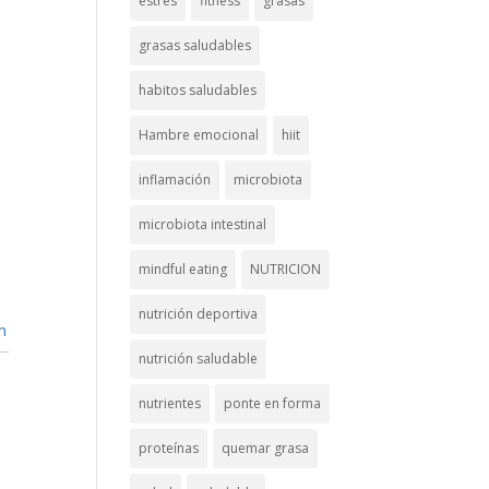
estrés
fitness
grasas
grasas saludables
habitos saludables
Hambre emocional
hiit
inflamación
microbiota
microbiota intestinal
mindful eating
NUTRICION
nutrición deportiva
n
nutrición saludable
nutrientes
ponte en forma
proteínas
quemar grasa