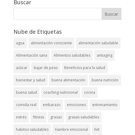
Buscar
Nube de Etiquetas
agua
alimentación consciente
alimentación saludable
Alimentación sana
Alimentos saludables
antiaging
azúcar
bajar de peso
Beneficios para la salud
bienestar y salud
buena alimentación
buena nutrición
buena salud
coaching nutricional
cocina
comida real
embarazo
emociones
entrenamiento
estrés
fitness
grasas
grasas saludables
habitos saludables
Hambre emocional
hiit