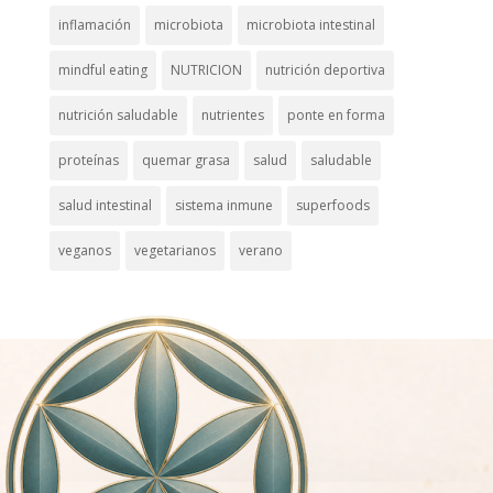
inflamación
microbiota
microbiota intestinal
mindful eating
NUTRICION
nutrición deportiva
nutrición saludable
nutrientes
ponte en forma
proteínas
quemar grasa
salud
saludable
salud intestinal
sistema inmune
superfoods
veganos
vegetarianos
verano