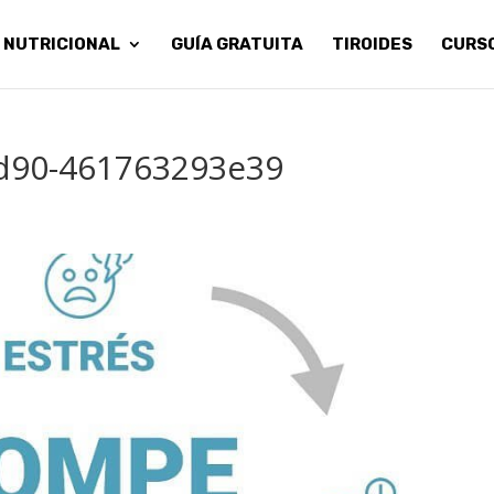
 NUTRICIONAL
GUÍA GRATUITA
TIROIDES
CURS
9d90-461763293e39