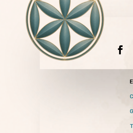
E
C
G
T