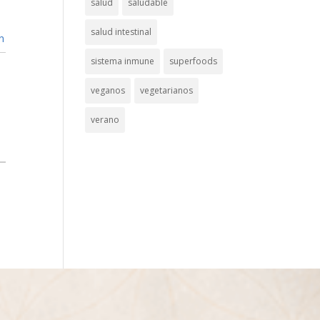
salud
saludable
salud intestinal
n
sistema inmune
superfoods
veganos
vegetarianos
verano