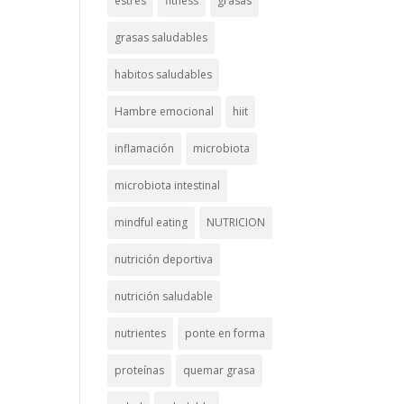
estrés
fitness
grasas
grasas saludables
habitos saludables
Hambre emocional
hiit
inflamación
microbiota
microbiota intestinal
mindful eating
NUTRICION
nutrición deportiva
nutrición saludable
nutrientes
ponte en forma
proteínas
quemar grasa