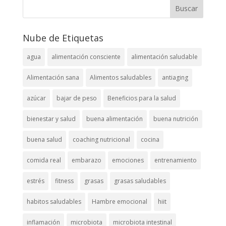
Nube de Etiquetas
agua
alimentación consciente
alimentación saludable
Alimentación sana
Alimentos saludables
antiaging
azúcar
bajar de peso
Beneficios para la salud
bienestar y salud
buena alimentación
buena nutrición
buena salud
coaching nutricional
cocina
comida real
embarazo
emociones
entrenamiento
estrés
fitness
grasas
grasas saludables
habitos saludables
Hambre emocional
hiit
inflamación
microbiota
microbiota intestinal