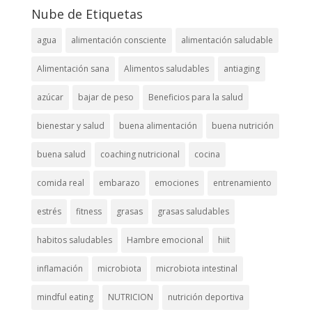
Nube de Etiquetas
agua
alimentación consciente
alimentación saludable
Alimentación sana
Alimentos saludables
antiaging
azúcar
bajar de peso
Beneficios para la salud
bienestar y salud
buena alimentación
buena nutrición
buena salud
coaching nutricional
cocina
comida real
embarazo
emociones
entrenamiento
estrés
fitness
grasas
grasas saludables
habitos saludables
Hambre emocional
hiit
inflamación
microbiota
microbiota intestinal
mindful eating
NUTRICION
nutrición deportiva