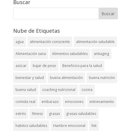
Buscar
Nube de Etiquetas
agua
alimentación consciente
alimentación saludable
Alimentación sana
Alimentos saludables
antiaging
azúcar
bajar de peso
Beneficios para la salud
bienestar y salud
buena alimentación
buena nutrición
buena salud
coaching nutricional
cocina
comida real
embarazo
emociones
entrenamiento
estrés
fitness
grasas
grasas saludables
habitos saludables
Hambre emocional
hiit