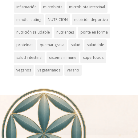
inflamación
microbiota
microbiota intestinal
mindful eating
NUTRICION
nutrición deportiva
nutrición saludable
nutrientes
ponte en forma
proteínas
quemar grasa
salud
saludable
salud intestinal
sistema inmune
superfoods
veganos
vegetarianos
verano