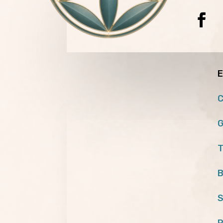
E
C
G
T
B
S
P