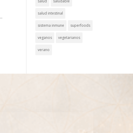
salud
saludable
salud intestinal
sistema inmune
superfoods
veganos
vegetarianos
verano