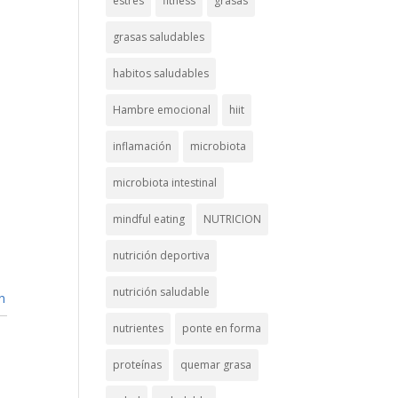
estrés
fitness
grasas
grasas saludables
habitos saludables
Hambre emocional
hiit
inflamación
microbiota
microbiota intestinal
mindful eating
NUTRICION
nutrición deportiva
nutrición saludable
n
nutrientes
ponte en forma
proteínas
quemar grasa