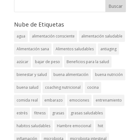
Nube de Etiquetas
agua
alimentación consciente
alimentación saludable
Alimentación sana
Alimentos saludables
antiaging
azúcar
bajar de peso
Beneficios para la salud
bienestar y salud
buena alimentación
buena nutrición
buena salud
coaching nutricional
cocina
comida real
embarazo
emociones
entrenamiento
estrés
fitness
grasas
grasas saludables
habitos saludables
Hambre emocional
hiit
inflamación
microbiota
microbiota intestinal