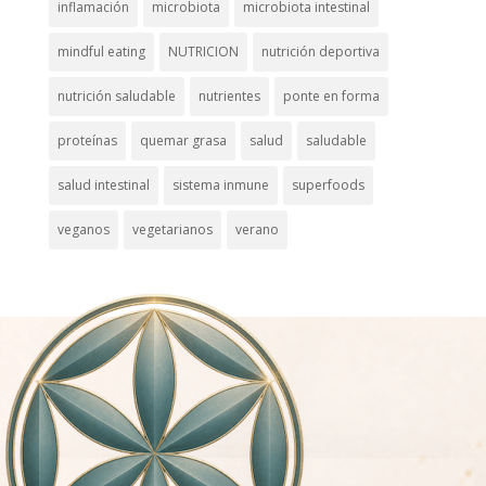
inflamación
microbiota
microbiota intestinal
mindful eating
NUTRICION
nutrición deportiva
nutrición saludable
nutrientes
ponte en forma
proteínas
quemar grasa
salud
saludable
salud intestinal
sistema inmune
superfoods
veganos
vegetarianos
verano