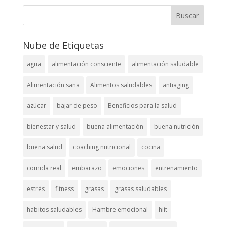
Nube de Etiquetas
agua
alimentación consciente
alimentación saludable
Alimentación sana
Alimentos saludables
antiaging
azúcar
bajar de peso
Beneficios para la salud
bienestar y salud
buena alimentación
buena nutrición
buena salud
coaching nutricional
cocina
comida real
embarazo
emociones
entrenamiento
estrés
fitness
grasas
grasas saludables
habitos saludables
Hambre emocional
hiit