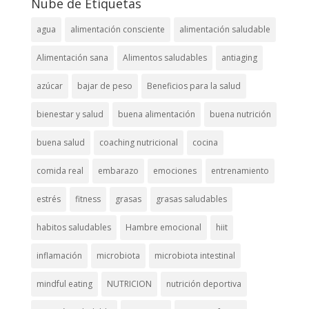
Nube de Etiquetas
agua
alimentación consciente
alimentación saludable
Alimentación sana
Alimentos saludables
antiaging
azúcar
bajar de peso
Beneficios para la salud
bienestar y salud
buena alimentación
buena nutrición
buena salud
coaching nutricional
cocina
comida real
embarazo
emociones
entrenamiento
estrés
fitness
grasas
grasas saludables
habitos saludables
Hambre emocional
hiit
inflamación
microbiota
microbiota intestinal
mindful eating
NUTRICION
nutrición deportiva