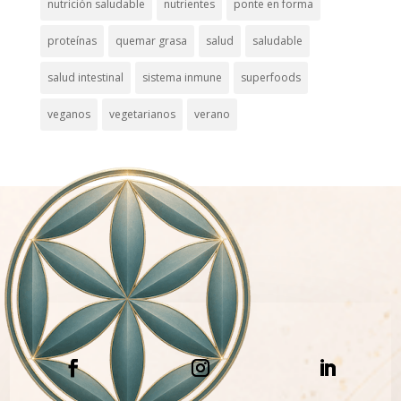
nutrición saludable
nutrientes
ponte en forma
proteínas
quemar grasa
salud
saludable
salud intestinal
sistema inmune
superfoods
veganos
vegetarianos
verano