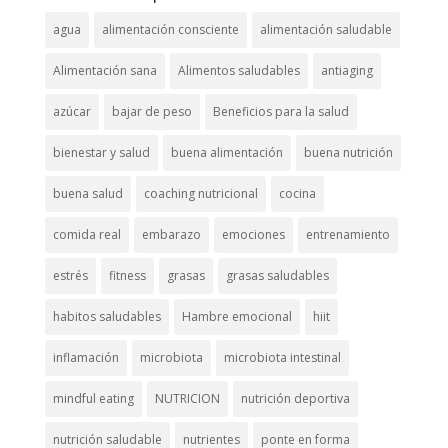
agua
alimentación consciente
alimentación saludable
Alimentación sana
Alimentos saludables
antiaging
azúcar
bajar de peso
Beneficios para la salud
bienestar y salud
buena alimentación
buena nutrición
buena salud
coaching nutricional
cocina
comida real
embarazo
emociones
entrenamiento
estrés
fitness
grasas
grasas saludables
habitos saludables
Hambre emocional
hiit
inflamación
microbiota
microbiota intestinal
mindful eating
NUTRICION
nutrición deportiva
nutrición saludable
nutrientes
ponte en forma