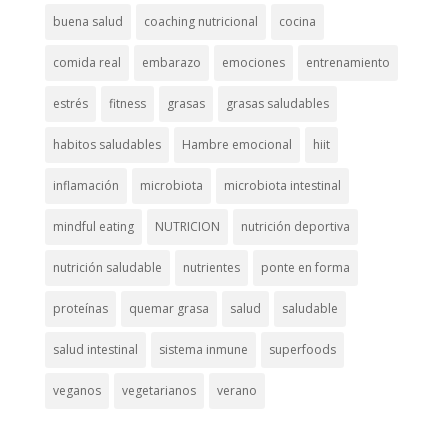
buena salud
coaching nutricional
cocina
comida real
embarazo
emociones
entrenamiento
estrés
fitness
grasas
grasas saludables
habitos saludables
Hambre emocional
hiit
inflamación
microbiota
microbiota intestinal
mindful eating
NUTRICION
nutrición deportiva
nutrición saludable
nutrientes
ponte en forma
proteínas
quemar grasa
salud
saludable
salud intestinal
sistema inmune
superfoods
veganos
vegetarianos
verano