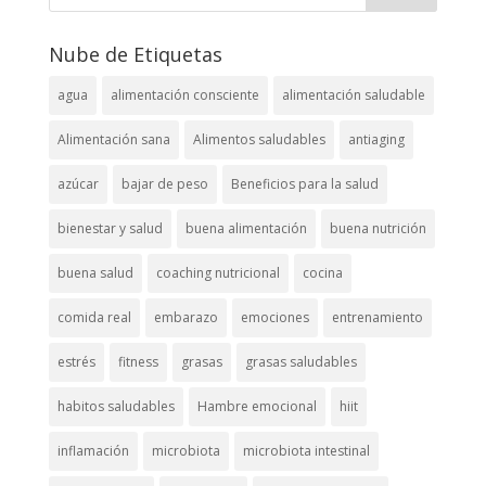
Nube de Etiquetas
agua
alimentación consciente
alimentación saludable
Alimentación sana
Alimentos saludables
antiaging
azúcar
bajar de peso
Beneficios para la salud
bienestar y salud
buena alimentación
buena nutrición
buena salud
coaching nutricional
cocina
comida real
embarazo
emociones
entrenamiento
estrés
fitness
grasas
grasas saludables
habitos saludables
Hambre emocional
hiit
inflamación
microbiota
microbiota intestinal