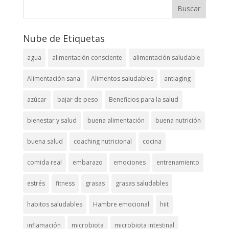
Nube de Etiquetas
agua
alimentación consciente
alimentación saludable
Alimentación sana
Alimentos saludables
antiaging
azúcar
bajar de peso
Beneficios para la salud
bienestar y salud
buena alimentación
buena nutrición
buena salud
coaching nutricional
cocina
comida real
embarazo
emociones
entrenamiento
estrés
fitness
grasas
grasas saludables
habitos saludables
Hambre emocional
hiit
inflamación
microbiota
microbiota intestinal