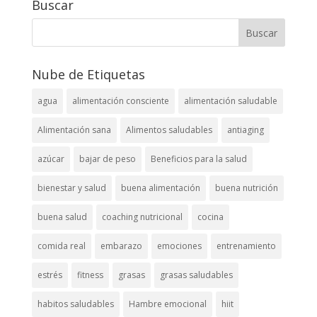
Buscar
Nube de Etiquetas
agua
alimentación consciente
alimentación saludable
Alimentación sana
Alimentos saludables
antiaging
azúcar
bajar de peso
Beneficios para la salud
bienestar y salud
buena alimentación
buena nutrición
buena salud
coaching nutricional
cocina
comida real
embarazo
emociones
entrenamiento
estrés
fitness
grasas
grasas saludables
habitos saludables
Hambre emocional
hiit