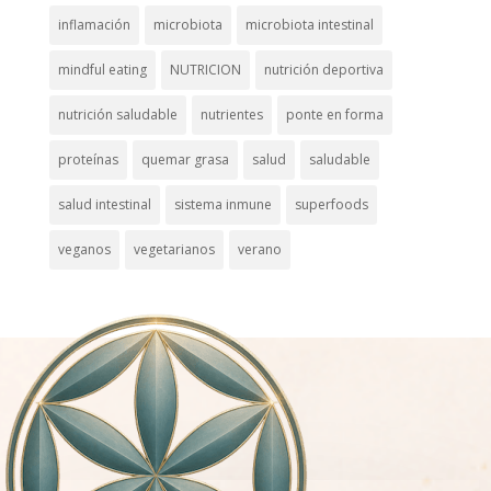
inflamación
microbiota
microbiota intestinal
mindful eating
NUTRICION
nutrición deportiva
nutrición saludable
nutrientes
ponte en forma
proteínas
quemar grasa
salud
saludable
salud intestinal
sistema inmune
superfoods
veganos
vegetarianos
verano