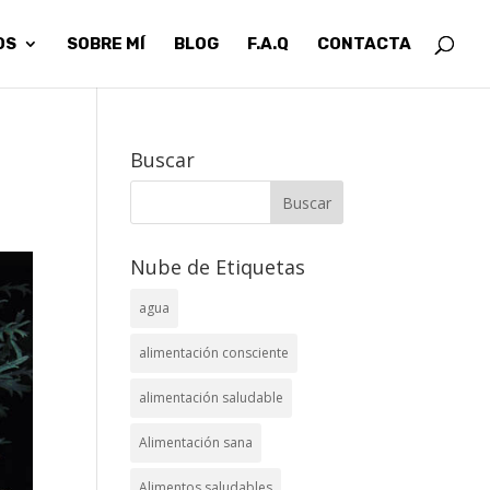
OS
SOBRE MÍ
BLOG
F.A.Q
CONTACTA
Buscar
Nube de Etiquetas
agua
alimentación consciente
alimentación saludable
Alimentación sana
Alimentos saludables