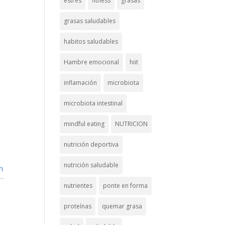
estrés
fitness
grasas
grasas saludables
habitos saludables
Hambre emocional
hiit
inflamación
microbiota
microbiota intestinal
mindful eating
NUTRICION
nutrición deportiva
nutrición saludable
n
nutrientes
ponte en forma
proteínas
quemar grasa