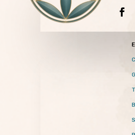
E
C
G
T
B
S
P