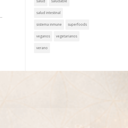
salud
saludable
salud intestinal
sistema inmune
superfoods
veganos
vegetarianos
verano