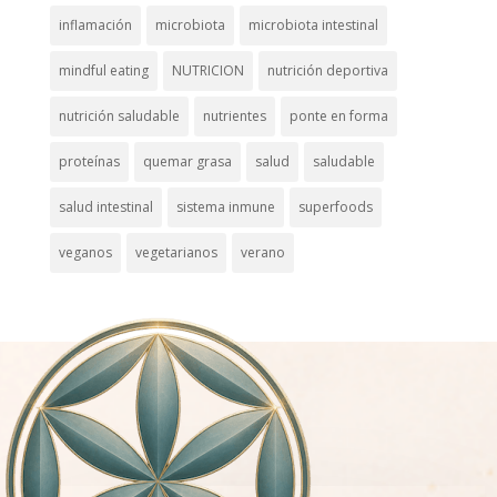
inflamación
microbiota
microbiota intestinal
mindful eating
NUTRICION
nutrición deportiva
nutrición saludable
nutrientes
ponte en forma
proteínas
quemar grasa
salud
saludable
salud intestinal
sistema inmune
superfoods
veganos
vegetarianos
verano