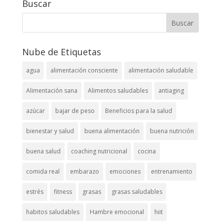
Buscar
Nube de Etiquetas
agua
alimentación consciente
alimentación saludable
Alimentación sana
Alimentos saludables
antiaging
azúcar
bajar de peso
Beneficios para la salud
bienestar y salud
buena alimentación
buena nutrición
buena salud
coaching nutricional
cocina
comida real
embarazo
emociones
entrenamiento
estrés
fitness
grasas
grasas saludables
habitos saludables
Hambre emocional
hiit