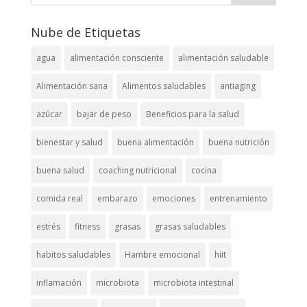
Nube de Etiquetas
agua
alimentación consciente
alimentación saludable
Alimentación sana
Alimentos saludables
antiaging
azúcar
bajar de peso
Beneficios para la salud
bienestar y salud
buena alimentación
buena nutrición
buena salud
coaching nutricional
cocina
comida real
embarazo
emociones
entrenamiento
estrés
fitness
grasas
grasas saludables
habitos saludables
Hambre emocional
hiit
inflamación
microbiota
microbiota intestinal