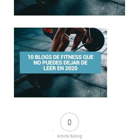
0
Article Rating