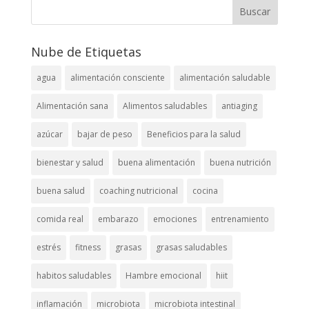
Nube de Etiquetas
agua
alimentación consciente
alimentación saludable
Alimentación sana
Alimentos saludables
antiaging
azúcar
bajar de peso
Beneficios para la salud
bienestar y salud
buena alimentación
buena nutrición
buena salud
coaching nutricional
cocina
comida real
embarazo
emociones
entrenamiento
estrés
fitness
grasas
grasas saludables
habitos saludables
Hambre emocional
hiit
inflamación
microbiota
microbiota intestinal