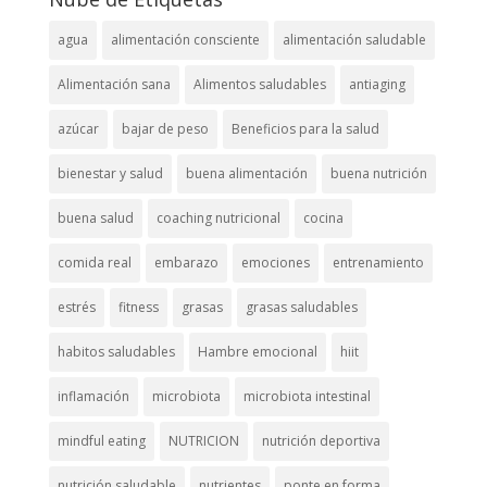
agua
alimentación consciente
alimentación saludable
Alimentación sana
Alimentos saludables
antiaging
azúcar
bajar de peso
Beneficios para la salud
bienestar y salud
buena alimentación
buena nutrición
buena salud
coaching nutricional
cocina
comida real
embarazo
emociones
entrenamiento
estrés
fitness
grasas
grasas saludables
habitos saludables
Hambre emocional
hiit
inflamación
microbiota
microbiota intestinal
mindful eating
NUTRICION
nutrición deportiva
nutrición saludable
nutrientes
ponte en forma