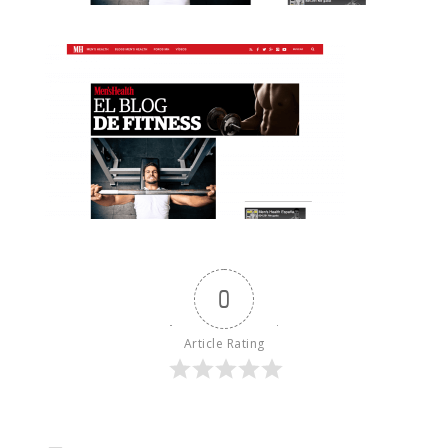
0
Article Rating