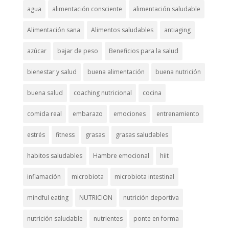
agua
alimentación consciente
alimentación saludable
Alimentación sana
Alimentos saludables
antiaging
azúcar
bajar de peso
Beneficios para la salud
bienestar y salud
buena alimentación
buena nutrición
buena salud
coaching nutricional
cocina
comida real
embarazo
emociones
entrenamiento
estrés
fitness
grasas
grasas saludables
habitos saludables
Hambre emocional
hiit
inflamación
microbiota
microbiota intestinal
mindful eating
NUTRICION
nutrición deportiva
nutrición saludable
nutrientes
ponte en forma