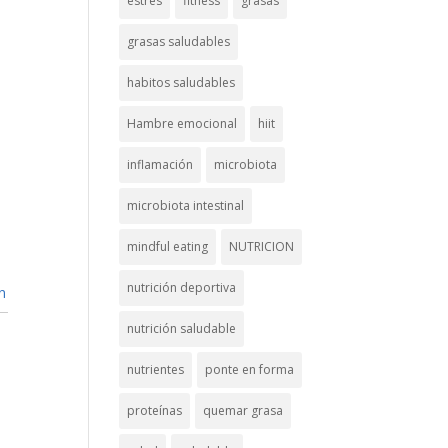
estrés
fitness
grasas
grasas saludables
habitos saludables
Hambre emocional
hiit
inflamación
microbiota
microbiota intestinal
mindful eating
NUTRICION
nutrición deportiva
n
nutrición saludable
nutrientes
ponte en forma
proteínas
quemar grasa