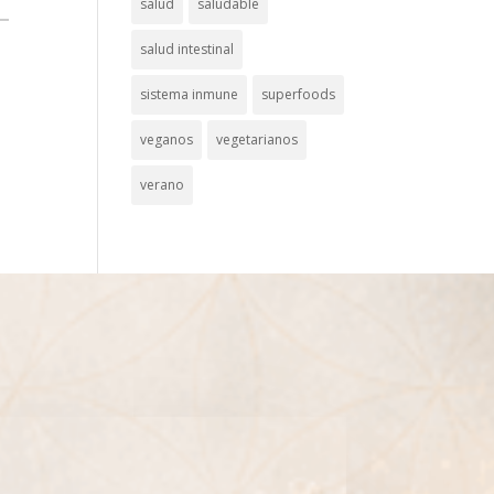
salud
saludable
salud intestinal
sistema inmune
superfoods
veganos
vegetarianos
verano