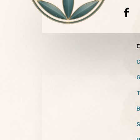
E
C
G
T
B
S
P