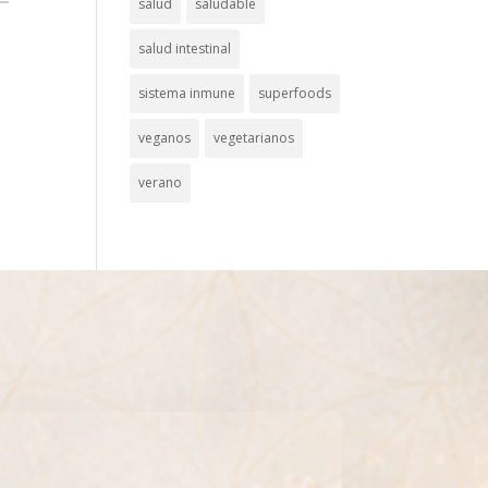
salud
saludable
salud intestinal
sistema inmune
superfoods
veganos
vegetarianos
verano