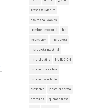
estrés
fitness
grasas
grasas saludables
habitos saludables
Hambre emocional
hiit
inflamación
microbiota
microbiota intestinal
mindful eating
NUTRICION
n
nutrición deportiva
nutrición saludable
nutrientes
ponte en forma
proteínas
quemar grasa