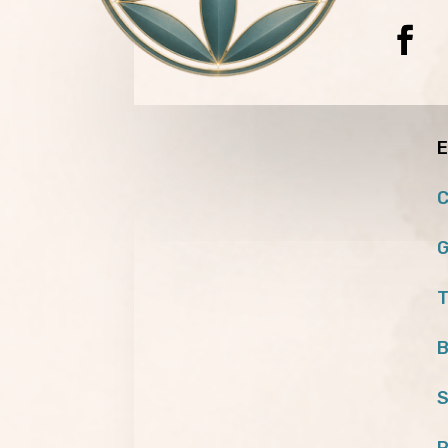
E
C
G
T
B
S
P