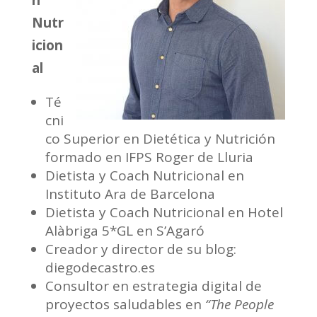
h
Nutr
icion
al
Té
cni
co Superior en Dietética y Nutrición
formado en IFPS Roger de Lluria
Dietista y Coach Nutricional en
Instituto Ara de Barcelona
Dietista y Coach Nutricional en Hotel
Alàbriga 5*GL en S’Agaró
Creador y director de su blog:
diegodecastro.es
Consultor en estrategia digital de
proyectos saludables en
“The People