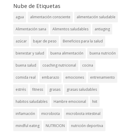
Nube de Etiquetas
agua
alimentación consciente
alimentación saludable
Alimentación sana
Alimentos saludables
antiaging
azúcar
bajar de peso
Beneficios para la salud
bienestar y salud
buena alimentación
buena nutrición
buena salud
coaching nutricional
cocina
comida real
embarazo
emociones
entrenamiento
estrés
fitness
grasas
grasas saludables
habitos saludables
Hambre emocional
hiit
inflamación
microbiota
microbiota intestinal
mindful eating
NUTRICION
nutrición deportiva