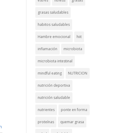
estrés
fitness
grasas
grasas saludables
habitos saludables
Hambre emocional
hiit
inflamación
microbiota
microbiota intestinal
mindful eating
NUTRICION
nutrición deportiva
nutrición saludable
nutrientes
ponte en forma
proteínas
quemar grasa
n