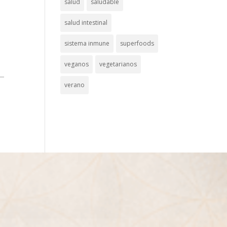
salud
saludable
salud intestinal
sistema inmune
superfoods
veganos
vegetarianos
verano