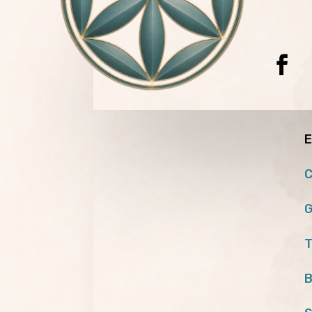
E
C
G
T
B