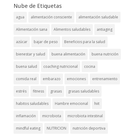
Nube de Etiquetas
agua
alimentación consciente
alimentación saludable
Alimentación sana
Alimentos saludables
antiaging
azúcar
bajar de peso
Beneficios para la salud
bienestar y salud
buena alimentación
buena nutrición
buena salud
coaching nutricional
cocina
comida real
embarazo
emociones
entrenamiento
estrés
fitness
grasas
grasas saludables
habitos saludables
Hambre emocional
hiit
inflamación
microbiota
microbiota intestinal
mindful eating
NUTRICION
nutrición deportiva