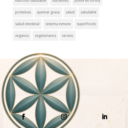
nutrición saludable
nutrientes
ponte en forma
proteínas
quemar grasa
salud
saludable
salud intestinal
sistema inmune
superfoods
veganos
vegetarianos
verano