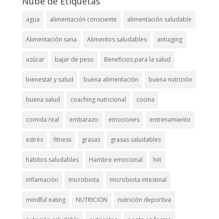
Nube de Etiquetas
agua
alimentación consciente
alimentación saludable
Alimentación sana
Alimentos saludables
antiaging
azúcar
bajar de peso
Beneficios para la salud
bienestar y salud
buena alimentación
buena nutrición
buena salud
coaching nutricional
cocina
comida real
embarazo
emociones
entrenamiento
estrés
fitness
grasas
grasas saludables
habitos saludables
Hambre emocional
hiit
inflamación
microbiota
microbiota intestinal
mindful eating
NUTRICION
nutrición deportiva