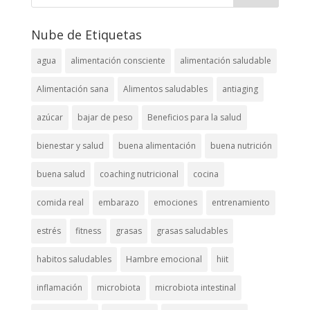
Nube de Etiquetas
agua
alimentación consciente
alimentación saludable
Alimentación sana
Alimentos saludables
antiaging
azúcar
bajar de peso
Beneficios para la salud
bienestar y salud
buena alimentación
buena nutrición
buena salud
coaching nutricional
cocina
comida real
embarazo
emociones
entrenamiento
estrés
fitness
grasas
grasas saludables
habitos saludables
Hambre emocional
hiit
inflamación
microbiota
microbiota intestinal