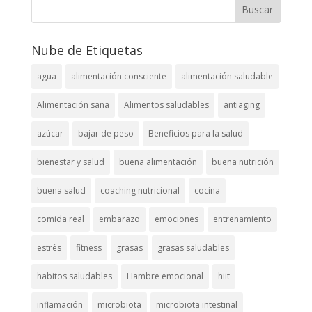
Nube de Etiquetas
agua
alimentación consciente
alimentación saludable
Alimentación sana
Alimentos saludables
antiaging
azúcar
bajar de peso
Beneficios para la salud
bienestar y salud
buena alimentación
buena nutrición
buena salud
coaching nutricional
cocina
comida real
embarazo
emociones
entrenamiento
estrés
fitness
grasas
grasas saludables
habitos saludables
Hambre emocional
hiit
inflamación
microbiota
microbiota intestinal