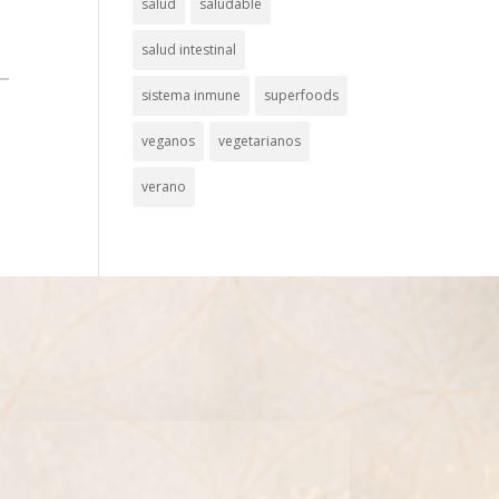
salud
saludable
salud intestinal
sistema inmune
superfoods
veganos
vegetarianos
verano