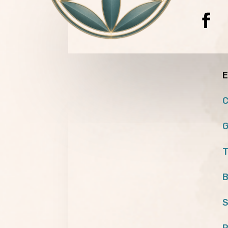
E
C
G
T
B
S
P