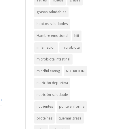
estrés
fitness
grasas
grasas saludables
habitos saludables
Hambre emocional
hiit
inflamación
microbiota
microbiota intestinal
mindful eating
NUTRICION
nutrición deportiva
nutrición saludable
n
nutrientes
ponte en forma
proteínas
quemar grasa