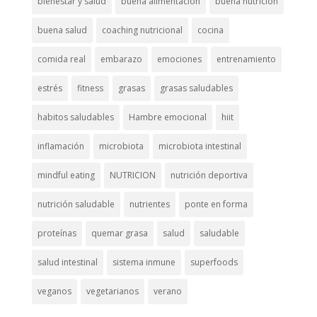
bienestar y salud
buena alimentación
buena nutrición
buena salud
coaching nutricional
cocina
comida real
embarazo
emociones
entrenamiento
estrés
fitness
grasas
grasas saludables
habitos saludables
Hambre emocional
hiit
inflamación
microbiota
microbiota intestinal
mindful eating
NUTRICION
nutrición deportiva
nutrición saludable
nutrientes
ponte en forma
proteínas
quemar grasa
salud
saludable
salud intestinal
sistema inmune
superfoods
veganos
vegetarianos
verano