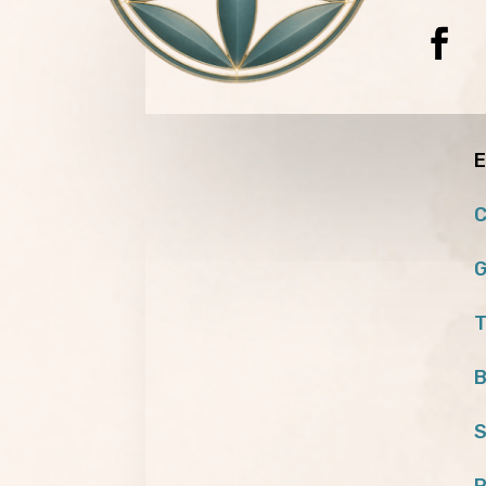
E
C
G
T
B
S
P