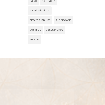
salud
saludable
salud intestinal
sistema inmune
superfoods
veganos
vegetarianos
verano