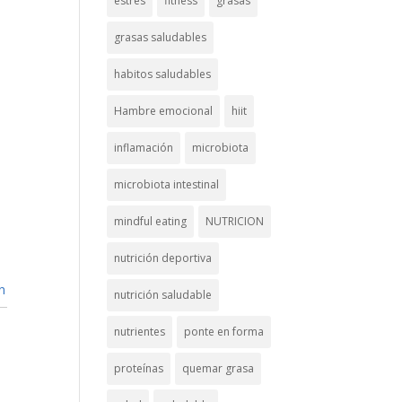
estrés
fitness
grasas
grasas saludables
habitos saludables
Hambre emocional
hiit
inflamación
microbiota
microbiota intestinal
mindful eating
NUTRICION
nutrición deportiva
n
nutrición saludable
nutrientes
ponte en forma
proteínas
quemar grasa