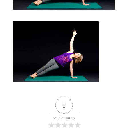
0
Article Rating