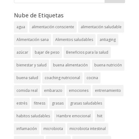
Nube de Etiquetas
agua
alimentación consciente
alimentación saludable
Alimentación sana
Alimentos saludables
antiaging
azúcar
bajar de peso
Beneficios para la salud
bienestar y salud
buena alimentación
buena nutrición
buena salud
coaching nutricional
cocina
comida real
embarazo
emociones
entrenamiento
estrés
fitness
grasas
grasas saludables
habitos saludables
Hambre emocional
hiit
inflamación
microbiota
microbiota intestinal