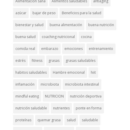
Alimentación sana
Alimentos saludables
antiaging
azúcar
bajar de peso
Beneficios para la salud
bienestar y salud
buena alimentación
buena nutrición
buena salud
coaching nutricional
cocina
comida real
embarazo
emociones
entrenamiento
estrés
fitness
grasas
grasas saludables
habitos saludables
Hambre emocional
hiit
inflamación
microbiota
microbiota intestinal
mindful eating
NUTRICION
nutrición deportiva
nutrición saludable
nutrientes
ponte en forma
proteínas
quemar grasa
salud
saludable