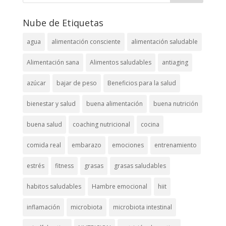
Nube de Etiquetas
agua
alimentación consciente
alimentación saludable
Alimentación sana
Alimentos saludables
antiaging
azúcar
bajar de peso
Beneficios para la salud
bienestar y salud
buena alimentación
buena nutrición
buena salud
coaching nutricional
cocina
comida real
embarazo
emociones
entrenamiento
estrés
fitness
grasas
grasas saludables
habitos saludables
Hambre emocional
hiit
inflamación
microbiota
microbiota intestinal