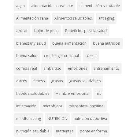
agua
alimentación consciente
alimentación saludable
Alimentación sana
Alimentos saludables
antiaging
azúcar
bajar de peso
Beneficios para la salud
bienestar y salud
buena alimentación
buena nutrición
buena salud
coaching nutricional
cocina
comida real
embarazo
emociones
entrenamiento
estrés
fitness
grasas
grasas saludables
habitos saludables
Hambre emocional
hiit
inflamación
microbiota
microbiota intestinal
mindful eating
NUTRICION
nutrición deportiva
nutrición saludable
nutrientes
ponte en forma