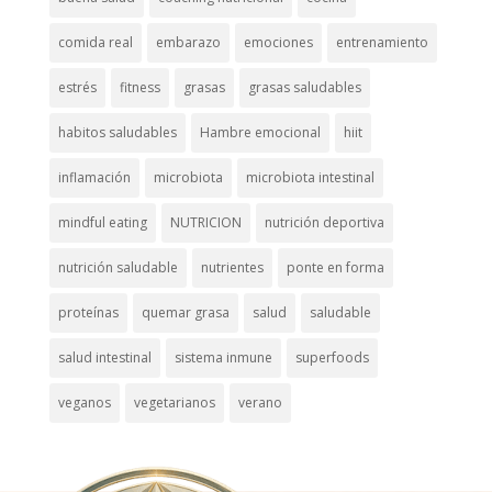
comida real
embarazo
emociones
entrenamiento
estrés
fitness
grasas
grasas saludables
habitos saludables
Hambre emocional
hiit
inflamación
microbiota
microbiota intestinal
mindful eating
NUTRICION
nutrición deportiva
nutrición saludable
nutrientes
ponte en forma
proteínas
quemar grasa
salud
saludable
salud intestinal
sistema inmune
superfoods
veganos
vegetarianos
verano