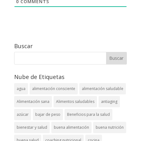
0
COMMENTS
Buscar
Nube de Etiquetas
agua
alimentación consciente
alimentación saludable
Alimentación sana
Alimentos saludables
antiaging
azúcar
bajar de peso
Beneficios para la salud
bienestar y salud
buena alimentación
buena nutrición
buena salud
coaching nutricional
cocina