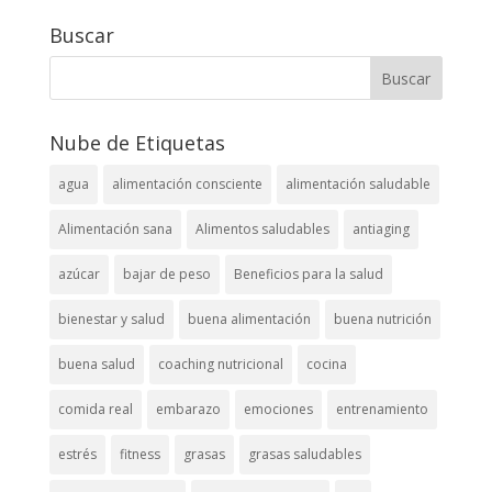
Buscar
Nube de Etiquetas
agua
alimentación consciente
alimentación saludable
Alimentación sana
Alimentos saludables
antiaging
azúcar
bajar de peso
Beneficios para la salud
bienestar y salud
buena alimentación
buena nutrición
buena salud
coaching nutricional
cocina
comida real
embarazo
emociones
entrenamiento
estrés
fitness
grasas
grasas saludables