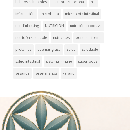
habitos saludables
Hambre emocional
hiit
inflamación
microbiota
microbiota intestinal
mindful eating
NUTRICION
nutrición deportiva
nutrición saludable
nutrientes
ponte en forma
proteínas
quemar grasa
salud
saludable
salud intestinal
sistema inmune
superfoods
veganos
vegetarianos
verano