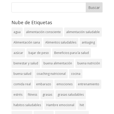
Nube de Etiquetas
agua
alimentación consciente
alimentación saludable
Alimentación sana
Alimentos saludables
antiaging
azúcar
bajar de peso
Beneficios para la salud
bienestar y salud
buena alimentación
buena nutrición
buena salud
coaching nutricional
cocina
comida real
embarazo
emociones
entrenamiento
estrés
fitness
grasas
grasas saludables
habitos saludables
Hambre emocional
hiit