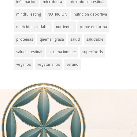
inflamación
microbiota
microbiota intestinal
mindful eating
NUTRICION
nutrición deportiva
nutrición saludable
nutrientes
ponte en forma
proteínas
quemar grasa
salud
saludable
salud intestinal
sistema inmune
superfoods
veganos
vegetarianos
verano