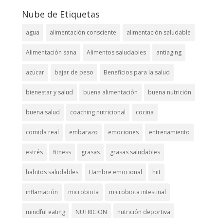
Nube de Etiquetas
agua
alimentación consciente
alimentación saludable
Alimentación sana
Alimentos saludables
antiaging
azúcar
bajar de peso
Beneficios para la salud
bienestar y salud
buena alimentación
buena nutrición
buena salud
coaching nutricional
cocina
comida real
embarazo
emociones
entrenamiento
estrés
fitness
grasas
grasas saludables
habitos saludables
Hambre emocional
hiit
inflamación
microbiota
microbiota intestinal
mindful eating
NUTRICION
nutrición deportiva