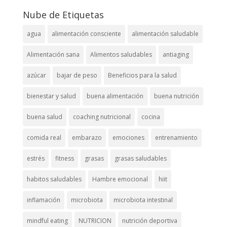
Nube de Etiquetas
agua
alimentación consciente
alimentación saludable
Alimentación sana
Alimentos saludables
antiaging
azúcar
bajar de peso
Beneficios para la salud
bienestar y salud
buena alimentación
buena nutrición
buena salud
coaching nutricional
cocina
comida real
embarazo
emociones
entrenamiento
estrés
fitness
grasas
grasas saludables
habitos saludables
Hambre emocional
hiit
inflamación
microbiota
microbiota intestinal
mindful eating
NUTRICION
nutrición deportiva