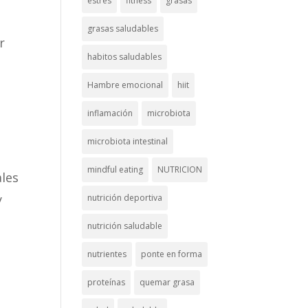
estrés
fitness
grasas
grasas saludables
r
habitos saludables
Hambre emocional
hiit
inflamación
microbiota
microbiota intestinal
mindful eating
NUTRICION
ales
y
nutrición deportiva
nutrición saludable
nutrientes
ponte en forma
proteínas
quemar grasa