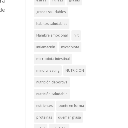
ra
estrés
fitness
grasas
de
grasas saludables
habitos saludables
Hambre emocional
hiit
inflamación
microbiota
microbiota intestinal
mindful eating
NUTRICION
nutrición deportiva
nutrición saludable
nutrientes
ponte en forma
proteínas
quemar grasa