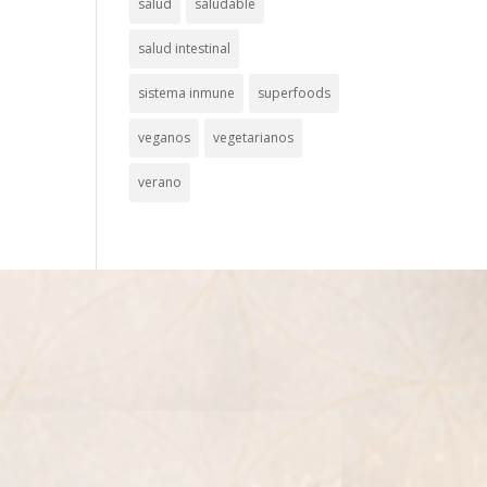
salud
saludable
salud intestinal
sistema inmune
superfoods
veganos
vegetarianos
verano