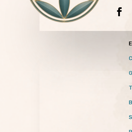
E
C
G
T
B
S
P