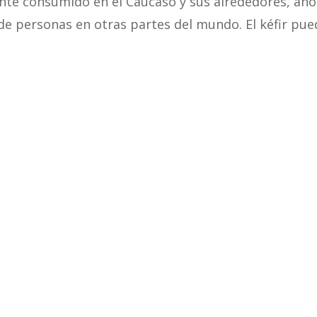
e consumido en el Cáucaso y sus alrededores, aho
de personas en otras partes del mundo. El kéfir pue