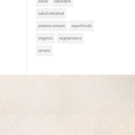
salud
saludable
salud intestinal
sistema inmune
superfoods
veganos
vegetarianos
verano