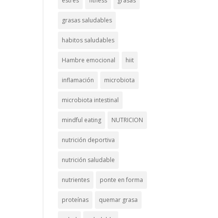
estrés
fitness
grasas
grasas saludables
habitos saludables
Hambre emocional
hiit
inflamación
microbiota
microbiota intestinal
mindful eating
NUTRICION
nutrición deportiva
nutrición saludable
nutrientes
ponte en forma
proteínas
quemar grasa