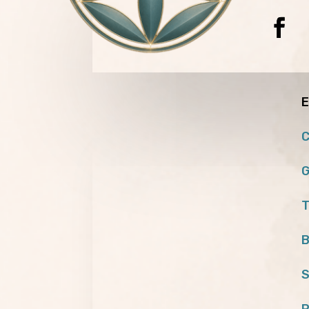
E
C
G
T
B
S
P