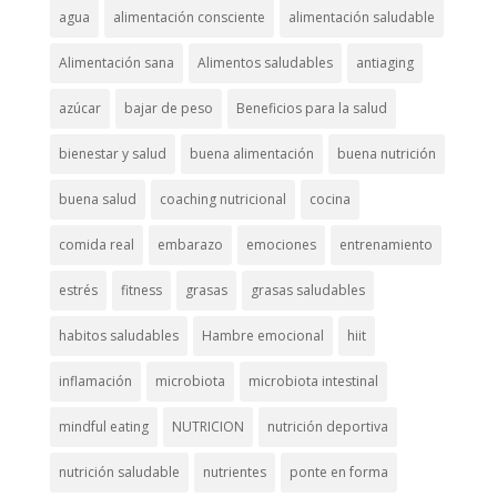
agua
alimentación consciente
alimentación saludable
Alimentación sana
Alimentos saludables
antiaging
azúcar
bajar de peso
Beneficios para la salud
bienestar y salud
buena alimentación
buena nutrición
buena salud
coaching nutricional
cocina
comida real
embarazo
emociones
entrenamiento
estrés
fitness
grasas
grasas saludables
habitos saludables
Hambre emocional
hiit
inflamación
microbiota
microbiota intestinal
mindful eating
NUTRICION
nutrición deportiva
nutrición saludable
nutrientes
ponte en forma